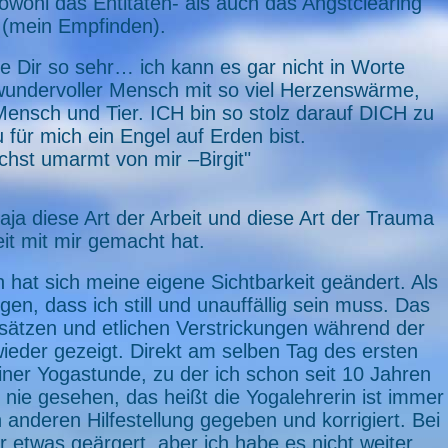
owohl das Entitäten- als auch das Angstclearing
(mein Empfinden).
e Dir so sehr… ich kann es gar nicht in Worte
 wundervoller Mensch mit so viel Herzenswärme,
nsch und Tier. ICH bin so stolz darauf DICH zu
 für mich ein Engel auf Erden bist.
ichst umarmt von mir –Birgit"
aja diese Art der Arbeit und diese Art der Trauma
it mit mir gemacht hat.
 hat sich meine eigene Sichtbarkeit geändert. Als
n, dass ich still und unauffällig sein muss. Das
ssätzen und etlichen Verstrickungen während der
eder gezeigt. Direkt am selben Tag des ersten
iner Yogastunde, zu der ich schon seit 10 Jahren
nie gesehen, das heißt die Yogalehrerin ist immer
anderen Hilfestellung gegeben und korrigiert. Bei
 etwas geärgert, aber ich habe es nicht weiter