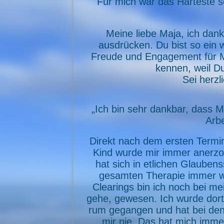
Für mich war das Härteste s
Meine liebe Maja, ich dank
ausdrücken. Du bist so ein
Freude und Engagement für Me
kennen, weil Du
Sei herzl
„Ich bin sehr dankbar, dass M
Arbe
Direkt nach dem ersten Termin
Kind wurde mir immer anerzoge
hat sich in etlichen Glauben
gesamten Therapie immer wi
Clearings bin ich noch bei me
gehe, gewesen. Ich wurde dort 
rum gegangen und hat bei den 
mir nie. Das hat mich immer