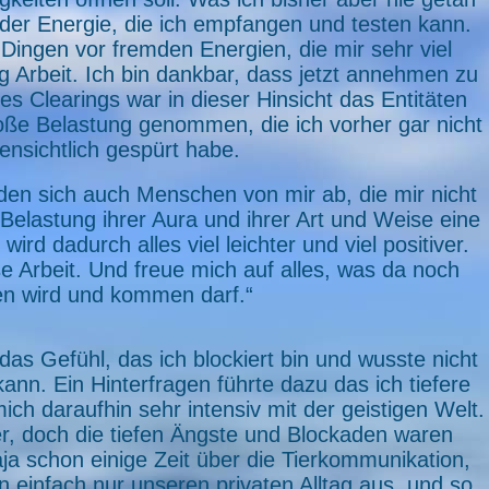
t der Energie, die ich empfangen und testen kann.
Dingen vor fremden Energien, die mir sehr viel
g Arbeit. Ich bin dankbar, dass jetzt annehmen zu
s Clearings war in dieser Hinsicht das Entitäten
roße Belastung genommen, die ich vorher gar nicht
fensichtlich gespürt habe.
den sich auch Menschen von mir ab, die mir nicht
Belastung ihrer Aura und ihrer Art und Weise eine
ird dadurch alles viel leichter und viel positiver.
e Arbeit. Und freue mich auf alles, was da noch
 wird und kommen darf.“
 das Gefühl, das ich blockiert bin und wusste nicht
 kann. Ein Hinterfragen führte dazu das ich tiefere
ich daraufhin sehr intensiv mit der geistigen Welt.
er, doch die tiefen Ängste und Blockaden waren
a schon einige Zeit über die Tierkommunikation,
 einfach nur unseren privaten Alltag aus, und so