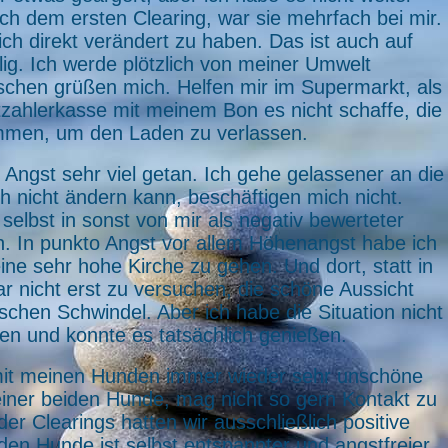
h dem ersten Clearing, war sie mehrfach bei mir.
ich direkt verändert zu haben. Das ist auch auf
ig. Ich werde plötzlich von meiner Umwelt
en grüßen mich. Helfen mir im Supermarkt, als
tzahlerkasse mit meinem Bon es nicht schaffe, die
men, um den Laden zu verlassen.
Angst sehr viel getan. Ich gehe gelassener an die
eh nicht ändern kann, beschäftigen mich nicht.
elbst in sonst von mir als negativ bewerteter
an. In punkto Angst vor allem Höhenangst habe ich
eine sehr hohe Kirche zu gehen. Und dort, statt in
r nicht erst zu versuchen, die schöne Aussicht
schen Schwindel. Aber ich habe die Situation nicht
hen und konnte es tatsächlich genießen.
 mit meinen Hunden immer wieder sehr unschöne
ner beiden Hunde, mag nicht so gern Kontakt zu
r Clearings hatten wir ausschließlich positive
iden Hunde ist selbst entspannter und angstfreier