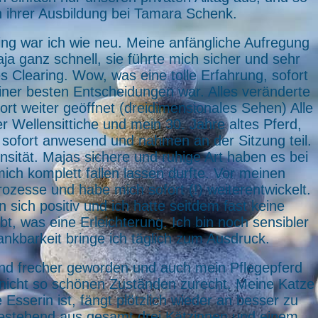
on ihrer Ausbildung bei Tamara Schenk.
ng war ich wie neu. Meine anfängliche Aufregung
a ganz schnell, sie führte mich sicher und sehr
s Clearing. Wow, was eine tolle Erfahrung, sofort
iner besten Entscheidungen war. Alles veränderte
fort weiter geöffnet (dreidimensionales Sehen) Alle
er Wellensittiche und mein 30. Jahre altes Pferd,
 sofort anwesend und nahmen an der Sitzung teil.
nsität. Majas sichere und ruhige Art haben es bei
ich komplett fallen lassen durfte. Vor meinen
rozesse und habe mich sofort (!) weiterentwickelt.
sich positiv und ich hatte seitdem fast keine
 was eine Erleichterung. Ich bin noch sensibler
kbarkeit bringe ich täglich zum Ausdruck.
 und frecher geworden und auch mein Pflegepferd
 nicht so schönen Zuständen zurecht. Meine Katze
Esserin ist, fängt plötzlich wieder an besser zu
bestehend aus gesamt drei Kätzinnen und einem