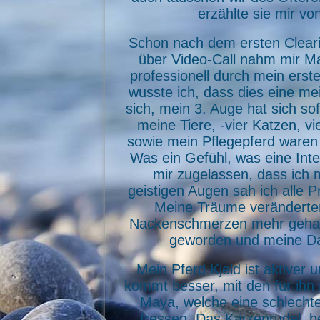
erzählte sie mir v
Schon nach dem ersten Cleari
über Video-Call nahm mir Maj
professionell durch mein erste
wusste ich, dass dies eine me
sich, mein 3. Auge hat sich so
meine Tiere, -vier Katzen, vi
sowie mein Pflegepferd waren
Was ein Gefühl, was eine Inte
mir zugelassen, dass ich m
geistigen Augen sah ich alle P
Meine Träume veränderten 
Nackenschmerzen mehr gehabt,
geworden und meine Dan
Mein Pferd Kjeld ist aktiver
kommt besser, mit den für ihn
Maya, welche eine schlechte 
fressen. Das Katzenrudel, 