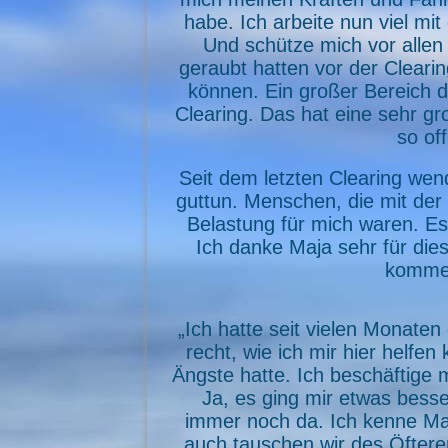
habe. Ich arbeite nun viel mi
Und schütze mich vor allen 
geraubt hatten vor der Clearin
können. Ein großer Bereich de
Clearing. Das hat eine sehr g
so of
Seit dem letzten Clearing wen
guttun. Menschen, die mit der 
Belastung für mich waren. Es w
Ich danke Maja sehr für dies
kommen
„Ich hatte seit vielen Monaten
recht, wie ich mir hier helfen
Ängste hatte. Ich beschäftige m
Ja, es ging mir etwas bess
immer noch da. Ich kenne Maj
auch tauschen wir des Öfteren