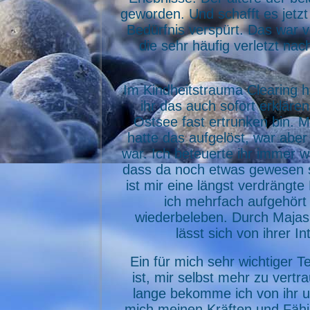
geworden. Und schafft es jetzt
Bedürfnis verspürt. Das war 
die sehr häufig verletzt na
Im Kindheitstrauma Clearing 
ihr das auch sofort erklären
Ostsee fast ertrunken bin. 
hatte das aufgelöst, war abe
war. Ich beteuerte ihr immer w
dass da noch etwas gewesen s
ist mir eine längst verdräng
ich mehrfach aufgehört
wiederbeleben. Durch Majas F
lässt sich von ihrer I
Ein für mich sehr wichtiger T
ist, mir selbst mehr zu vert
lange bekomme ich von ihr un
mich meinen Kräften und Fähig