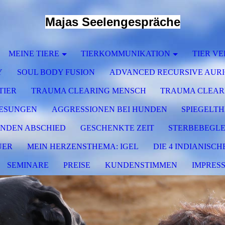
Majas Seelengespräche
MEINE TIERE
TIERKOMMUNIKATION
TIER VE
Y
SOUL BODY FUSION
ADVANCED RECURSIVE AURI
TIER
TRAUMA CLEARING MENSCH
TRAUMA CLEARI
LESUNGEN
AGGRESSIONEN BEI HUNDEN
SPIEGELTH
NDEN ABSCHIED
GESCHENKTE ZEIT
STERBEBEGL
UER
MEIN HERZENSTHEMA: IGEL
DIE 4 INDIANISC
SEMINARE
PREISE
KUNDENSTIMMEN
IMPRES