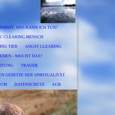
RMISST, WAS KANN ICH TUN?
C CLEARING MENSCH
NG TIER
ANGST CLEARING
EMEN - WAS IST DAS?
EITUNG
TRAUER
HEN GESETZE DER SPIRITUALITÄT
SUM
DATENSCHUTZ
AGB