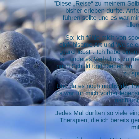
"Diese „Reise“ zu meinem Selbs
bisher erleben durfte. Anfa
führen sollte und es war mir
alle
So: ich fühle mich von soo
einfühlsame Art und Weise er
„durchlebst“. Ich habe einen
ein anderes Verhältnis zu m
nach Schuld und Dienen an…. 
zu sp
Und da es noch nachwirkt, fr
Es war für mich vorher leben
nach und
Jedes Mal durften so viele ei
Therapien, die ich bereits 
mi