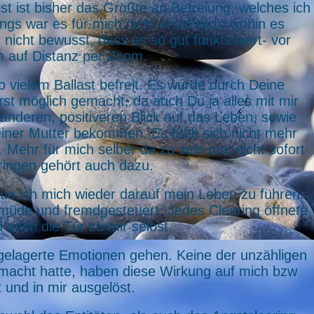
t ist bisher das Größte an Befreiung, welches ich
ngs war es für mich nicht ersichtlich, wohin es
 nicht bewusst, dass es so gut funktioniert- vor
m auf Distanz per Zoom.
o vielem Ballast befreit. Es wurde durch Deine
st möglich gemacht, da auch Du ja alles mit mir
 anderen, positiveren Blick auf das Leben, sowie
einer Mutter bekommen. Es fühlt sich nicht mehr
Mehr für mich selber da zu sein und nicht sofort
ringen gehört auch dazu.
eue ich mich wieder darauf mein Leben zu führen.
smüde und fremdgesteuert. Jedes Clearing öffnete
 nach die Tür zu mir selbst.
ngelagerte Emotionen gehen. Keine der unzähligen
gemacht hatte, haben diese Wirkung auf mich bzw
t und in mir ausgelöst.