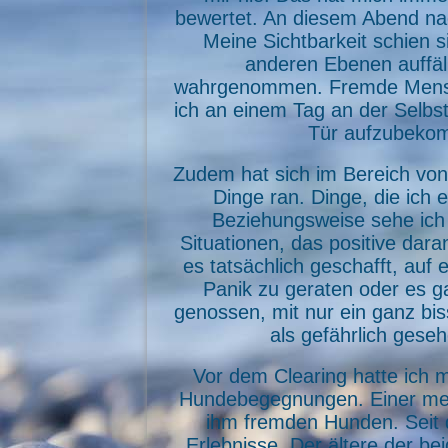
bewertet. An diesem Abend nac
Meine Sichtbarkeit schien s
anderen Ebenen auffäll
wahrgenommen. Fremde Mensch
ich an einem Tag an der Selbs
Tür aufzubekom
Zudem hat sich im Bereich von 
Dinge ran. Dinge, die ich 
Beziehungsweise sehe ich s
Situationen, das positive dar
es tatsächlich geschafft, auf 
Panik zu geraten oder es ga
genossen, mit nur ein ganz bis
als gefährlich gese
Vor dem Clearing hatte ich
Hundebegegnungen. Einer mei
ihm fremden Hunden. Seit de
Erlebnisse. Der ältere der be