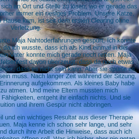
 sich an Ort und Stelle zu lösen, wo er gerade das
vorher immer ein riesiges Problem. Unsere Katze,
ch Hause kam, ist seit dem ersten Clearing ohne
Verletzung.
hatte Maja Nahtoderfahrungen gespürt. Ich konnte
, da ich wusste, dass ich als Kind einmal in der
Mein Vater konnte mich gerade noch retten. Maja
r felsenfest davon überzeugt, dass da noch etwas
ieder, dass es nicht sein kann. Aber sie spürte es,
ein muss. Nach langer Zeit während der Sitzung,
te Erinnerung aufgekommen. Als kleines Baby habe
 zu atmen. Und meine Eltern mussten mich
ähigkeiten, entgeht ihr einfach nichts. Und sie
ntuition und ihrem Gespür nicht abbringen.
eil und ein wichtiges Resultat aus dieser Therapie
rauen. Maja kenne ich schon sehr lange, und sehr
d durch ihre Arbeit die Hinweise, dass auch ich
keiten öffnen soll. Was ich bisher aber nie getan