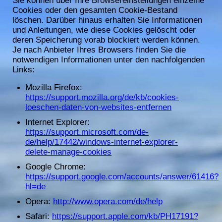
Sie können über Ihre Browsereinstellungen einzelne
Cookies oder den gesamten Cookie-Bestand
löschen. Darüber hinaus erhalten Sie Informationen
und Anleitungen, wie diese Cookies gelöscht oder
deren Speicherung vorab blockiert werden können.
Je nach Anbieter Ihres Browsers finden Sie die
notwendigen Informationen unter den nachfolgenden
Links:
Mozilla Firefox:
https://support.mozilla.org/de/kb/cookies-
loeschen-daten-von-websites-entfernen
Internet Explorer:
https://support.microsoft.com/de-
de/help/17442/windows-internet-explorer-
delete-manage-cookies
Google Chrome:
https://support.google.com/accounts/answer/61416?
hl=de
Opera:
http://www.opera.com/de/help
Safari:
https://support.apple.com/kb/PH17191?