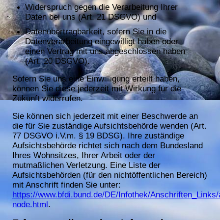
Widerspruch gegen die Verarbeitung Ihrer
Daten bei uns (Art. 21 DSGVO) und
Datenübertragbarkeit, sofern Sie in die
Datenverarbeitung eingewilligt haben oder
einen Vertrag mit uns abgeschlossen haben
(Art. 20 DSGVO).
Sofern Sie uns eine Einwilligung erteilt haben,
können Sie diese jederzeit mit Wirkung für die
Zukunft widerrufen.
Sie können sich jederzeit mit einer Beschwerde an
die für Sie zuständige Aufsichtsbehörde wenden (Art.
77 DSGVO i.V.m. § 19 BDSG). Ihre zuständige
Aufsichtsbehörde richtet sich nach dem Bundesland
Ihres Wohnsitzes, Ihrer Arbeit oder der
mutmaßlichen Verletzung. Eine Liste der
Aufsichtsbehörden (für den nichtöffentlichen Bereich)
mit Anschrift finden Sie unter:
https://www.bfdi.bund.de/DE/Infothek/Anschriften_Links/
node.html
.