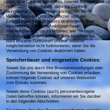
auch ohne Cookies betrachten. Internet-Browser sind
regelmäßig so eingestellt, dass sie Cookies
akzeptieren. Im Allgemeinen können Sie die
Verwendung von Cookies jederzeit über die
Einstellungen Ihres Browsers deaktivieren. Bitte
verwenden Sie die Hilfefunktionen Ihres
Internetbrowsers, um zu erfahren, wie Sie diese
Einstellungen ändern können. Bitte beachten Sie,
dass einzelne Funktionen unserer Website
möglicherweise nicht funktionieren, wenn Sie die
Verwendung von Cookies deaktiviert haben.
Speicherdauer und eingesetzte Cookies:
Soweit Sie uns durch Ihre Browsereinstellungen oder
Zustimmung die Verwendung von Cookies erlauben,
können folgende Cookies auf unseren Webseiten
zum Einsatz kommen:
Soweit diese Cookies (auch) personenbezogene
Daten betreffen können, informieren wir Sie darüber
in den folgenden Abschnitten.