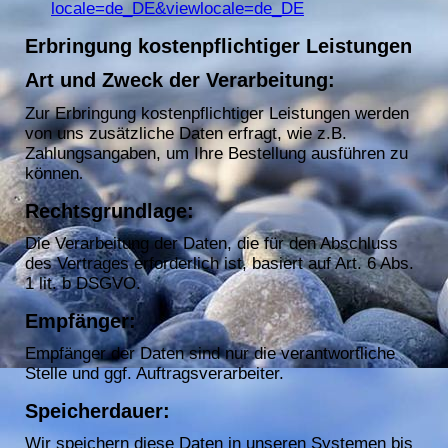
locale=de_DE&viewlocale=de_DE
Erbringung kostenpflichtiger Leistungen
Art und Zweck der Verarbeitung:
Zur Erbringung kostenpflichtiger Leistungen werden
von uns zusätzliche Daten erfragt, wie z.B.
Zahlungsangaben, um Ihre Bestellung ausführen zu
können
.
Rechtsgrundlage:
Die Verarbeitung der Daten, die für den Abschluss
des Vertrages erforderlich ist, basiert auf Art. 6 Abs.
1 lit. b DSGVO.
Empfänger:
Empfänger der Daten sind nur die verantwortliche
Stelle und ggf. Auftragsverarbeiter.
Speicherdauer:
Wir speichern diese Daten in unseren Systemen bis