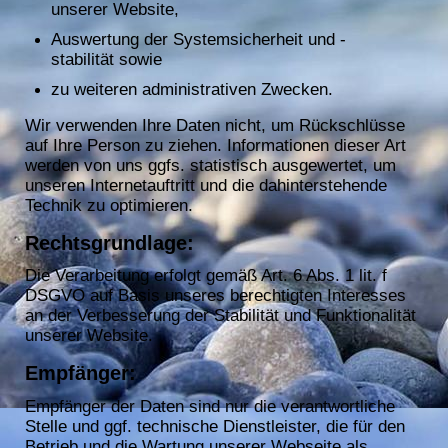
unserer Website,
Auswertung der Systemsicherheit und -
stabilität sowie
zu weiteren administrativen Zwecken.
Wir verwenden Ihre Daten nicht, um Rückschlüsse
auf Ihre Person zu ziehen. Informationen dieser Art
werden von uns ggfs. statistisch ausgewertet, um
unseren Internetauftritt und die dahinterstehende
Technik zu optimieren.
Rechtsgrundlage:
Die Verarbeitung erfolgt gemäß Art. 6 Abs. 1 lit. f
DSGVO auf Basis unseres berechtigten Interesses
an der Verbesserung der Stabilität und Funktionalität
unserer Website.
Empfänger:
Empfänger der Daten sind nur die verantwortliche
Stelle und ggf. technische Dienstleister, die für den
Betrieb und die Wartung unserer Webseite als