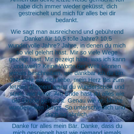
habe dich immer wieder geküsst, dich
gestreichelt und mich für alles bei dir
bedankt.
Wie sagt man ausreichend und gebührend
„Danke“ für 10,5 tolle Jahre? 10,5
wundervolle Jahre? Jahre, in denen du mich
so viel gelehrt hast. Mir so viele Wege
gezeigt hast. Mir gezeigt hast, was ich kann
und weiß? Keine Worte der Welt können
jemals beschreiben, wie dankbar ich dir bin.
Wie sehr ich dich liebe, mein Herz Bis zum
letzten Moment warst du wunderschön und
stark, wie Amor. Am Ende hast du alles wie
der Große gemacht. Genau wie er. Meine
wundervollen Jungs. So unterschiedlich und
doch so ähnlich.
Danke für alles mein Bär. Danke, dass du
mich gespiegelt hast wie niemand jemals