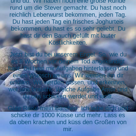
und du. Wir haben noch eine große Runde
rund um die Stever gemacht. Du hast noch
reichlich Leberwurst bekommen, jeden Tag.
Du hast jeden Tag ein frisches Joghurteis
bekommen, du hast es so sehr geliebt. Du
hast dir den Bauch gefüllt mit lauter
Köstlichkeiten.
Jetzt bist du bei unserem Engel. So, wie du
es 8 Wochen vor deinem Tod angekündigt
hast. Du hast mir Aufgaben hinterlassen und
einen Wunsch an uns. Wir werden ihn dir
erfüllen. Wir werden wissen, und erkennen,
wer uns braucht. Welche Aufgabe Amor und
du uns schicken werdet und wollt.
Gute Reise mein Bärchen. Ich liebe dich und
schicke dir 1000 Küsse und mehr. Lass es
da oben krachen und küss den Großen von
mir.