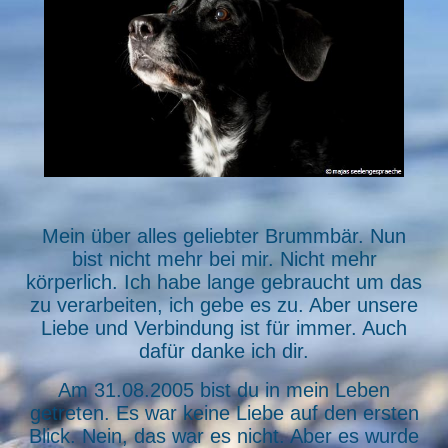
Mein über alles geliebter Brummbär. Nun
bist nicht mehr bei mir. Nicht mehr
körperlich. Ich habe lange gebraucht um das
zu verarbeiten, ich gebe es zu. Aber unsere
Liebe und Verbindung ist für immer. Auch
dafür danke ich dir.
Am 31.08.2005 bist du in mein Leben
getreten. Es war keine Liebe auf den ersten
Blick. Nein, das war es nicht. Aber es wurde