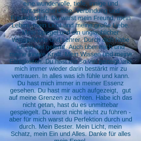
eine wundervolle, tiefe, innige und
fantastische Liebe, Verbindung und
Freundschaft. Du warst mein Freund, mein
Leben, mein Licht und meine große Liebe.
Mein Spiegel und ein unglaublicher
Weggefährte und Lehrer. Durch dich habe
ich so viel gelernt. Auch über mich und
meine innere Kraft. Mein Wissen und meine
Fähigkeiten. Du hast mir so viel gezeigt und
mich immer wieder darin bestärkt mir zu
vertrauen. In alles was ich fühle und kann.
Du hast mich immer in meiner Essenz
gesehen. Du hast mir auch aufgezeigt, gut
auf meine Grenzen zu achten. Habe ich das
nicht getan, hast du es unmittebar
gespiegelt. Du warst nicht leicht zu führen -
aber für mich warst du Perfektion durch und
durch. Mein Bester. Mein Licht, mein
Schatz, mein Ein und Alles. Danke für alles