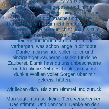
damit genervt. Deine Unterstützung wurde
alle 6 Wochen angepasst und immer
ausgefeilter. Du wolltest nie, dass ich mir
Sorgen um dich mache und meine
Hartnäckigkeit hat dir nicht immer „gefallen“.
Du warst lange erstaunlich fit und bis zum
letzten Atemzug voller Kraft. Erst kurz vor
deinem Tod konntest du nicht mehr
verbergen, was schon lange in dir tobte.
Danke mein wundervoller, toller und
einzigartiger Zauberer. Danke für deine
Zauberei. Damit hast du uns unbeschwerte
und fröhliche Zeit geschenkt, wo sonst
dunkle Wolken voller Sorgen über mir
gekreist hätten.
Wir lieben dich. Bis zum Himmel und zurück.
Man sagt, man soll keine Tiere verschenken.
Das stimmt. Und dennoch: Danke an den