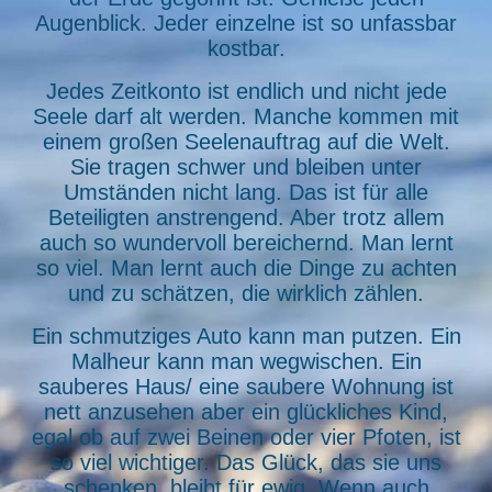
Augenblick. Jeder einzelne ist so unfassbar
kostbar.
Jedes Zeitkonto ist endlich und nicht jede
Seele darf alt werden. Manche kommen mit
einem großen Seelenauftrag auf die Welt.
Sie tragen schwer und bleiben unter
Umständen nicht lang. Das ist für alle
Beteiligten anstrengend. Aber trotz allem
auch so wundervoll bereichernd. Man lernt
so viel. Man lernt auch die Dinge zu achten
und zu schätzen, die wirklich zählen.
Ein schmutziges Auto kann man putzen. Ein
Malheur kann man wegwischen. Ein
sauberes Haus/ eine saubere Wohnung ist
nett anzusehen aber ein glückliches Kind,
egal ob auf zwei Beinen oder vier Pfoten, ist
so viel wichtiger. Das Glück, das sie uns
schenken, bleibt für ewig. Wenn auch