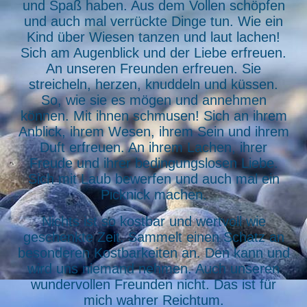
und Spaß haben. Aus dem Vollen schöpfen
und auch mal verrückte Dinge tun. Wie ein
Kind über Wiesen tanzen und laut lachen!
Sich am Augenblick und der Liebe erfreuen.
An unseren Freunden erfreuen. Sie
streicheln, herzen, knuddeln und küssen.
So, wie sie es mögen und annehmen
können. Mit ihnen schmusen! Sich an ihrem
Anblick, ihrem Wesen, ihrem Sein und ihrem
Duft erfreuen. An ihrem Lachen, ihrer
Freude und ihrer bedingungslosen Liebe.
Sich mit Laub bewerfen und auch mal ein
Picknick machen.
Nichts ist so kostbar und wertvoll wie
geschenkte Zeit. Sammelt einen Schatz an
besonderen Kostbarkeiten an. Den kann und
wird uns niemand nehmen. Auch unseren
wundervollen Freunden nicht. Das ist für
mich wahrer Reichtum.