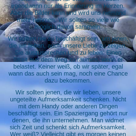
irgendwann nur als Erinnerung im Herzen.
Aber die Bilder kann und wird uns niemand
mehr nehmen. Wir sollten so viele wie
möglich davon sammeln.
Wir sollten nie zu beschäftigt sein, um jenen,
die wir lieben, auch unsere Liebe zu zeigen,
Sie auszusprechen und zu leben. Einen
Streit aus dem Weg zu räumen, wenn er
belastet. Keiner weiß, ob wir später, egal
wann das auch sein mag, noch eine Chance
dazu bekommen.
Wir
sollten jenen, die wir lieben, unsere
ungeteilte Aufmerksamkeit schenken. Nicht
mit dem Handy oder anderen Dingen
beschäftigt sein. Ein Spaziergang gehört nur
denen, die ihn unternehmen. Man widmet
sich Zeit und schenkt sich Aufmerksamkeit.
Wer weiß? Vielleicht gibt es morgen keinen