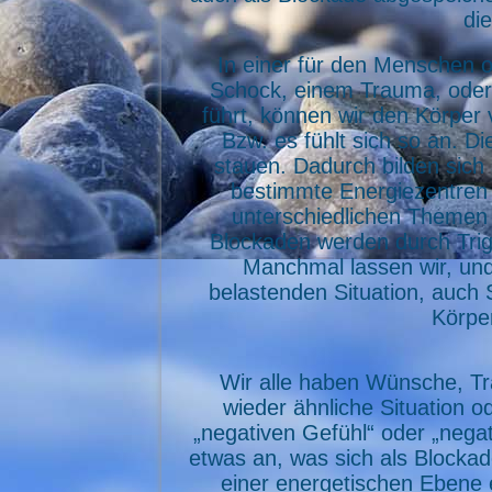
di
In einer für den Menschen o
Schock, einem Trauma, oder 
führt, können wir den Körper 
Bzw. es fühlt sich so an. D
stauen. Dadurch bilden sich
bestimmte Energiezentren 
unterschiedlichen Themen 
Blockaden werden durch Trig
Manchmal lassen wir, und
belastenden Situation, auch 
Körpe
Wir alle haben Wünsche, Tr
wieder ähnliche Situation 
„negativen Gefühl“ oder „negat
etwas an, was sich als Blocka
einer energetischen Ebene 