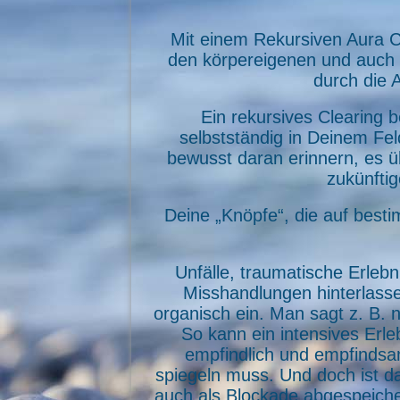
Mit einem Rekursiven Aura C
den körpereigenen und auch
durch die 
Ein rekursives Clearing b
selbstständig in Deinem Fel
bewusst daran erinnern, es ü
zukünftig
Deine „Knöpfe“, die auf best
Unfälle, traumatische Erleb
Misshandlungen hinterlass
organisch ein. Man sagt z. B. 
So kann ein intensives Erl
empfindlich und empfindsa
spiegeln muss. Und doch ist d
auch als Blockade abgespeich