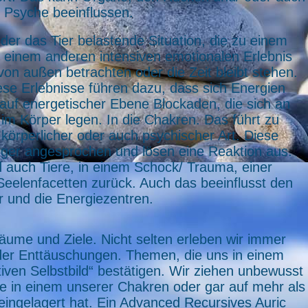
e Psyche beeinflussen.
der das Tier belastende Situation, die zu einem
einem anderen intensiven emotionalen Erlebnis
von außen betrachten oder die Zeit bleibt stehen.
iese Erlebnisse führen dazu, dass sich Energien
 auf energetischer Ebene Blockaden, die sich an
im Körper legen. In die Chakren. Das führt zu
körperlicher oder auch psychischer Art. Diese
ger angesprochen und lösen eine Reaktion aus.
 auch Tiere, in einem Schock/ Trauma, einer
Seelenfacetten zurück. Auch das beeinflusst den
r und die Energiezentren.
äume und Ziele. Nicht selten erleben wir immer
oder Enttäuschungen. Themen, die uns in einem
iven Selbstbild“ bestätigen. Wir ziehen unbewusst
de in einem unserer Chakren oder gar auf mehr als
eingelagert hat. Ein Advanced Recursives Auric