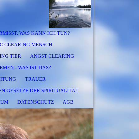
RMISST, WAS KANN ICH TUN?
C CLEARING MENSCH
NG TIER
ANGST CLEARING
EMEN - WAS IST DAS?
EITUNG
TRAUER
HEN GESETZE DER SPIRITUALITÄT
SUM
DATENSCHUTZ
AGB