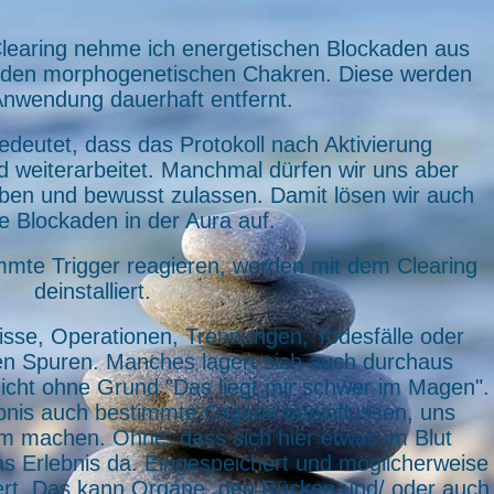
learing nehme ich energetischen Blockaden aus
 den morphogenetischen Chakren. Diese werden
Anwendung dauerhaft entfernt.
edeutet, dass das Protokoll nach Aktivierung
d weiterarbeitet. Manchmal dürfen wir uns aber
ben und bewusst zulassen. Damit lösen wir auch
e Blockaden in der Aura auf.
immte Trigger reagieren, werden mit dem Clearing
deinstalliert.
nisse, Operationen, Trennungen, Todesfälle oder
en Spuren. Manches lagert sich auch durchaus
nicht ohne Grund "Das liegt mir schwer im Magen".
ebnis auch bestimmte Organe beeinflussen, uns
m machen. Ohne, dass sich hier etwas im Blut
as Erlebnis da. Eingespeichert und möglicherweise
ert. Das kann Organe, den Rücken und/ oder auch