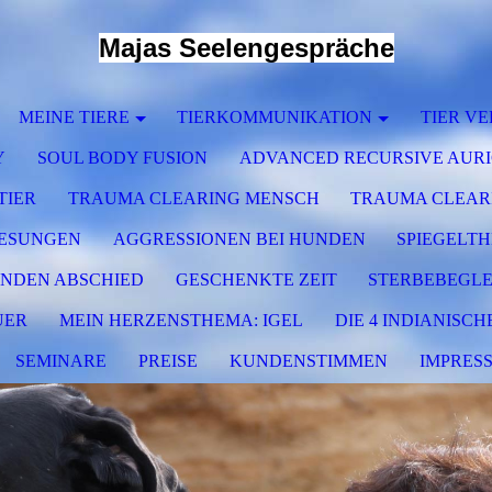
Majas Seelengespräche
MEINE TIERE
TIERKOMMUNIKATION
TIER VE
Y
SOUL BODY FUSION
ADVANCED RECURSIVE AURI
TIER
TRAUMA CLEARING MENSCH
TRAUMA CLEARI
LESUNGEN
AGGRESSIONEN BEI HUNDEN
SPIEGELTH
NDEN ABSCHIED
GESCHENKTE ZEIT
STERBEBEGL
UER
MEIN HERZENSTHEMA: IGEL
DIE 4 INDIANISC
SEMINARE
PREISE
KUNDENSTIMMEN
IMPRES