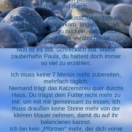
durch und durch.
Fossi hat dich noch geküsst. Grisu hat, als
es dem Ende näherkam, angefangen an
Fossis Hinterbein zu nuckeln. Beide haben
sich intensiv von dir verabschiedet.
Nun ist es still. Schrecklich still. Meine
zauberhafte Paula, du hattest doch immer
so viel zu erzählen.
Ich muss keine 7 Menüs mehr zubereiten,
mehrfach täglich.
Niemand trägt das Katzenstreu quer durchs
Haus.
Du trägst dein Futter nicht mehr zu
mir, um mit mir gemeinsam zu essen.
Ich
muss draußen keine Steine mehr von der
kleinen Mauer nehmen, damit du auf ihr
balancieren kannst.
Ich bin kein „Pförtner“ mehr, der dich vorne