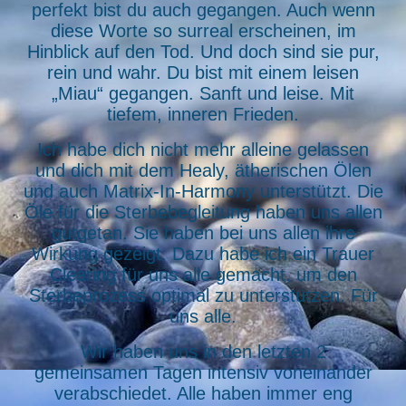
perfekt bist du auch gegangen. Auch wenn
diese Worte so surreal erscheinen, im
Hinblick auf den Tod. Und doch sind sie pur,
rein und wahr. Du bist mit einem leisen
„Miau“ gegangen. Sanft und leise. Mit
tiefem, inneren Frieden.
Ich habe dich nicht mehr alleine gelassen
und dich mit dem Healy, ätherischen Ölen
und auch Matrix-In-Harmony unterstützt. Die
Öle für die Sterbebegleitung haben uns allen
gutgetan. Sie haben bei uns allen ihre
Wirkung gezeigt. Dazu habe ich ein Trauer
Clearing für uns alle gemacht, um den
Sterbeprozess optimal zu unterstützen. Für
uns alle.
Wir haben uns in den letzten 2
gemeinsamen Tagen intensiv voneinander
verabschiedet. Alle haben immer eng