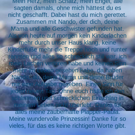
Mein Herz, mein Schatz, mein Engel, alle
sagten damals, ohne mich hättest du es
nicht geschafft. Dabei hast du mich gerettet.
Zusammen mit Nando, der dich, deine
Mama und alle Geschwister gefunden hat.
Als von heute auf morgen kein Kinderlachen
mehr durch unser Haus klang, keine
Kinderfüße mehr die Treppe hoch und runter
rannten und alles so schrecklich still war, ich
mein Lachen verloren habe und keinen Sinn
mehr im Leben gesehen habe, da haben
Nando, du, deine Mama und deine Brüder
mir eine Aufgabe gegeben. Einen Sinn für
jeden neuen Tag. Ohne euch hätte ich den
schlimmen und schrecklichen Einschlag in
meinem Leben nicht überlebt. Danke für
alles meine zauberhafte Plapper-Paula.
Meine wundervolle Prinzessin! Danke für so
vieles, für das es keine richtigen Worte gibt.