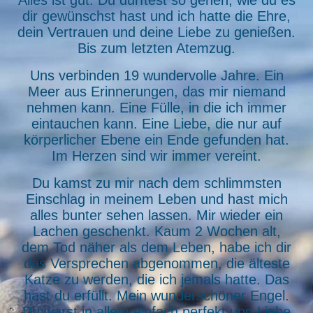
Alles ist gut. Du durftest so gehen, wie du es
dir gewünschst hast und ich hatte die Ehre,
dein Vertrauen und deine Liebe zu genießen.
Bis zum letzten Atemzug.
Uns verbinden 19 wundervolle Jahre. Ein
Meer aus Erinnerungen, das mir niemand
nehmen kann. Eine Fülle, in die ich immer
eintauchen kann. Eine Liebe, die nur auf
körperlicher Ebene ein Ende gefunden hat.
Im Herzen sind wir immer vereint.
Du kamst zu mir nach dem schlimmsten
Einschlag in meinem Leben und hast mich
alles bunter sehen lassen. Mir wieder ein
Lachen geschenkt. Kaum 2 Wochen alt,
dem Tod näher als dem Leben, habe ich dir
das Versprechen abgenommen, die älteste
Katze zu werden, die ich jemals hatte. Das
hast du erfüllt. Mein wunderschöner Engel.
Du warst in allem einfach perfekt und Liebe