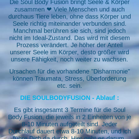
Die Soul Body Fusion bringt Seele & Körper
zusammen ❤ Viele Menschen und auch
durchaus Tiere leben, ohne dass Körper und
Seele richtig miteinander verbunden sind.
Manchmal berühren sie sich, sind jedoch
nicht im Ideal-Zustand. Das wird mit diesem
Prozess verändert. Je höher der Anteil
unserer Seele im Körper, desto größer wird
unsere Fähigkeit, noch weiter zu wachsen.
Ursachen für die vorhandene "Disharmonie"
können Traumata, Stress, Überforderung
etc. sein.
DIE SOULBODYFUSION - Ablauf :
Es gibt insgesamt 3 Termine für die Soul
Body Fusion, die jeweils in 2 Einheiten von je
8-10 Minuten aufgeteilt sind. Jeder
Durchlauf dauert etwa 8-10 Minuten, und ich
führe Dich da durch. Hier geht es darum,