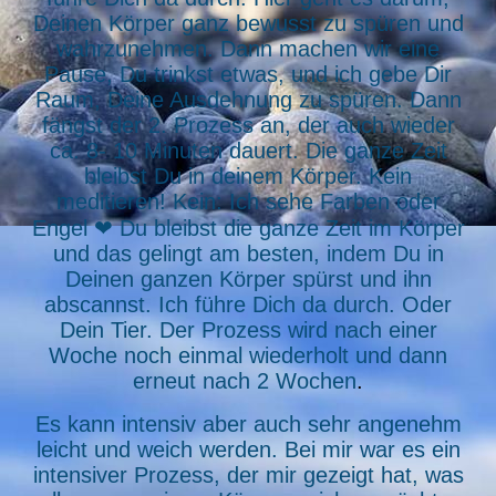
Deinen Körper ganz bewusst zu spüren und
wahrzunehmen. Dann machen wir eine
Pause, Du trinkst etwas, und ich gebe Dir
Raum, Deine Ausdehnung zu spüren. Dann
fängst der 2. Prozess an, der auch wieder
ca. 8- 10 Minuten dauert. Die ganze Zeit
bleibst Du in deinem Körper. Kein
meditieren! Kein: Ich sehe Farben oder
Engel ❤ Du bleibst die ganze Zeit im Körper
und das gelingt am besten, indem Du in
Deinen ganzen Körper spürst und ihn
abscannst. Ich führe Dich da durch. Oder
Dein Tier. Der Prozess wird nach einer
Woche noch einmal wiederholt und dann
erneut nach 2 Wochen
.
Es kann intensiv aber auch sehr angenehm
leicht und weich werden. Bei mir war es ein
intensiver Prozess, der mir gezeigt hat, was